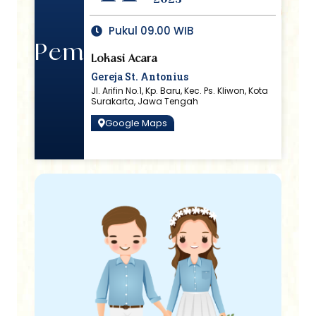
Pukul 09.00 WIB
Pemberkatan
Lokasi Acara
Gereja St. Antonius
Jl. Arifin No.1, Kp. Baru, Kec. Ps. Kliwon, Kota
Surakarta, Jawa Tengah
Google Maps