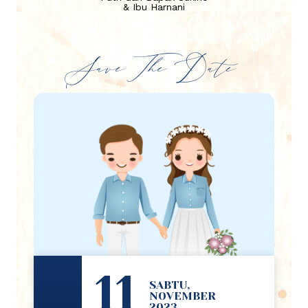
& Ibu Harnani
Save The Date
11
SABTU,
NOVEMBER
2023