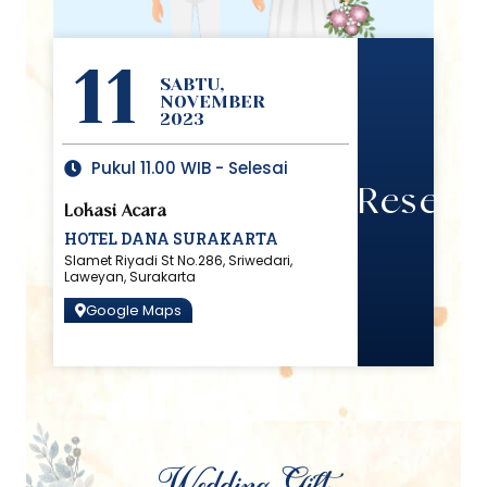
11
SABTU,
NOVEMBER
2023
Pukul 11.00 WIB - Selesai
Reseps
Lokasi Acara
HOTEL DANA SURAKARTA
Slamet Riyadi St No.286, Sriwedari,
Laweyan, Surakarta
Google Maps