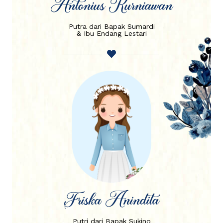
Antonius Kurniawan
Putra dari Bapak Sumardi
& Ibu Endang Lestari
Friska Anindita
Putri dari Bapak Sukino