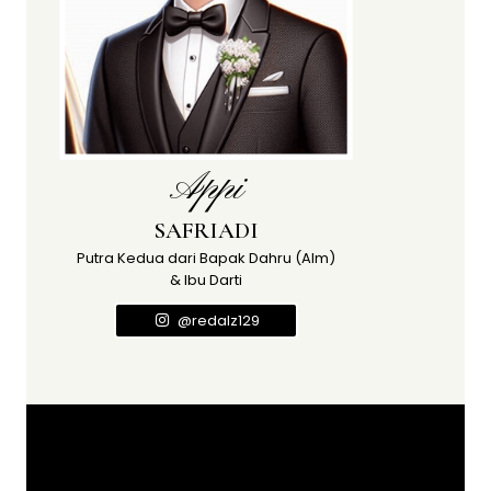
Appi
SAFRIADI
Putra Kedua dari Bapak Dahru (Alm)
& Ibu Darti
@redalz129