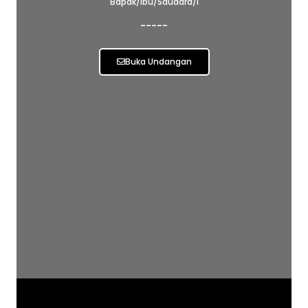
Bapak/Ibu/Saudara/i
-----
Buka Undangan