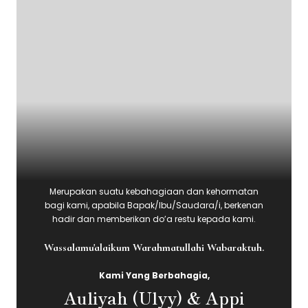
Merupakan suatu kebahagiaan dan kehormatan
bagi kami, apabila Bapak/Ibu/Saudara/i, berkenan
hadir dan memberikan do’a restu kepada kami.
Wassalamu'alaikum Warahmatullahi Wabaraktuh.
Kami Yang Berbahagia,
Auliyah (Ulyy) & Appi