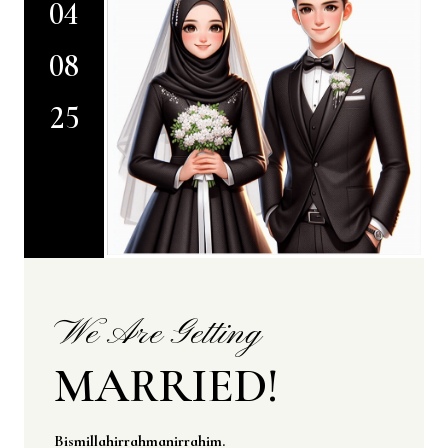
04
08
25
We Are Getting
MARRIED!
Bismillahirrahmanirrahim.