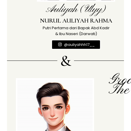
Auliyah (Ulyy)
NURUL AULIYAH RAHMA
Putri Pertama dari Bapak Abd Kadir
& Ibu Naseri (Darwati)
@auliyahhh17__
&
Gro
The