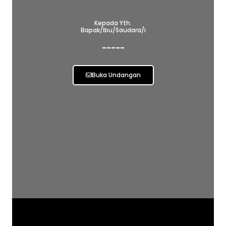
Kepada Yth.
Bapak/Ibu/Saudara/i
-----
Buka Undangan