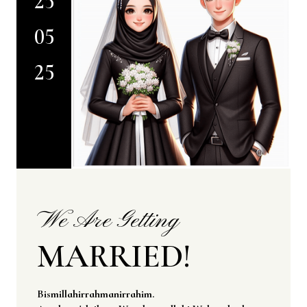
25
05
25
We Are Getting
MARRIED!
Bismillahirrahmanirrahim.