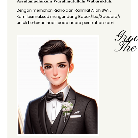
Assalamu'alaikum Warahmatullahi Wabaraktuh.
Dengan memohon Ridho dan Rahmat Allah SWT.
Kami bermaksud mengundang Bapak/Ibu/Saudara/i
untuk berkenan hadir pada acara pernikahan kami
Gro
The