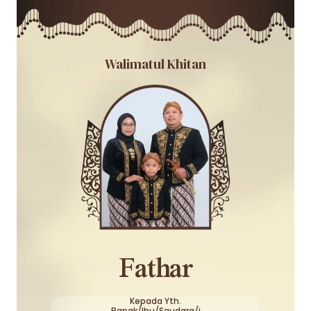
Walimatul Khitan
Fathar
Kepada Yth.
Bapak/Ibu/Saudara/i