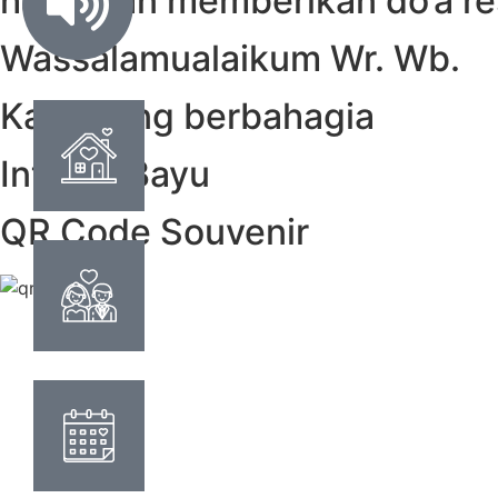
hadir dan memberikan do’a re
Wassalamualaikum Wr. Wb.
Kami yang berbahagia
Intan & Bayu
QR Code Souvenir