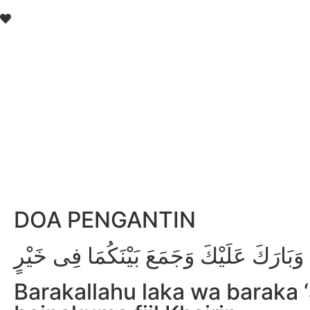
Menuju Pelaminan
Desember 2023
Karena hubungan kami suda
jenjang yang lebih serius.
lamaran dan kami akan sege
DOA PENGANTIN
وَبَارَكَ عَلَيْكَ وَجَمَعَ بَيْنَكُمَا فِى خَيْرٍ
Barakallahu laka wa baraka ‘