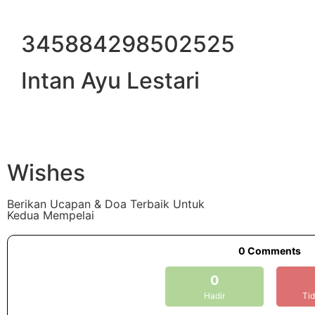
345884298502525
Intan Ayu Lestari
Wishes
Berikan Ucapan & Doa Terbaik Untuk
Kedua Mempelai
0
Comments
0
Hadir
Tid