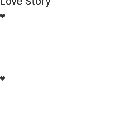
Love Story
Awal Bertemu
September 2015
Tahun 2015 Kami dipertemuk
Bandung. Pada saat itu kami
Awal Hubungan
November 2017
Dua tahun kemudian kami me
perasaannya di bulan Novemb
sudah banyak suka duka yang