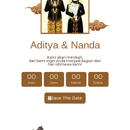
Aditya & Nanda
Kami akan menikah,
dan kami ingin Anda menjadi bagian dari
hari istimewa kami!
00
00
00
00
Hari
Jam
Menit
Detik
Save The Date