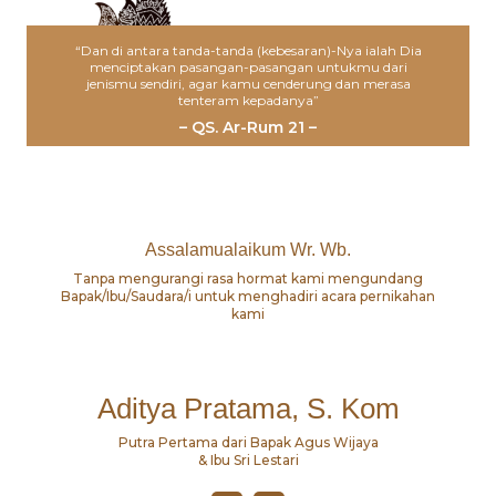
“Dan di antara tanda-tanda (kebesaran)-Nya ialah Dia
menciptakan pasangan-pasangan untukmu dari
jenismu sendiri, agar kamu cenderung dan merasa
tenteram kepadanya”
– QS. Ar-Rum 21 –
Assalamualaikum Wr. Wb.
Tanpa mengurangi rasa hormat kami mengundang
Bapak/Ibu/Saudara/i untuk menghadiri acara pernikahan
kami
Aditya Pratama, S. Kom
Putra Pertama dari Bapak Agus Wijaya
& Ibu Sri Lestari