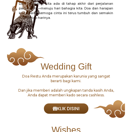
Dan sekarang, kita ada di tahap akhir dari perjalanan
panjang ini—menuju hari bahagia kita. Doa dan harapan
kita adalah semoga cinta ini terus tumbuh dan semakin
kuat setiap harinya.
Wedding Gift
Doa Restu Anda merupakan karunia yang sangat
berarti bagi kami.
Dan jika memberi adalah ungkapan tanda kasih Anda,
Anda dapat memberi kado secara cashless.
KLIK DISINI
Wishes