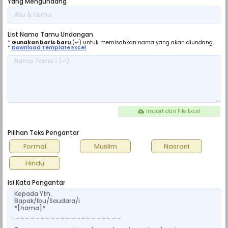
Yang Mengundang
List Nama Tamu Undangan
*
Gunakan baris baru
(↵) untuk memisahkan nama yang akan diundang.
*
Download Template Excel
.
Import dari File Excel
Pilihan Teks Pengantar
Formal
Muslim
Nasrani
Hindu
Isi Kata Pengantar