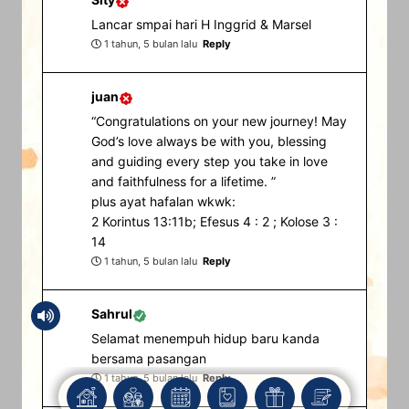
Lancar smpai hari H Inggrid & Marsel
1 tahun, 5 bulan lalu
Reply
juan
“Congratulations on your new journey! May
God’s love always be with you, blessing
and guiding every step you take in love
and faithfulness for a lifetime. ”
plus ayat hafalan wkwk:
2 Korintus 13:11b; Efesus 4 : 2 ; Kolose 3 :
14
1 tahun, 5 bulan lalu
Reply
Sahrul
Selamat menempuh hidup baru kanda
bersama pasangan
1 tahun, 5 bulan lalu
Reply