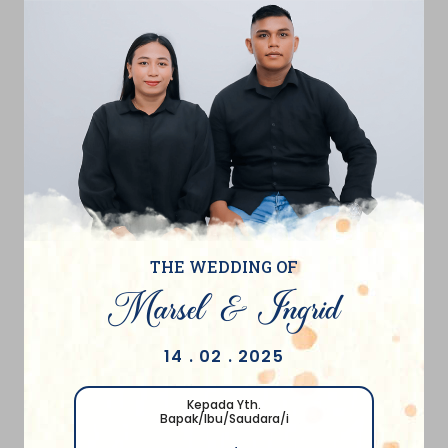
THE WEDDING OF
Marsel & Ingrid
14 . 02 . 2025
Kepada Yth.
Bapak/Ibu/Saudara/i