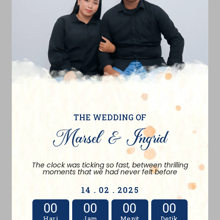
THE WEDDING OF
Marsel & Ingrid
The clock was ticking so fast, between thrilling
moments that we had never felt before
14 . 02 . 2025
00
00
00
00
Hari
Jam
Menit
Detik