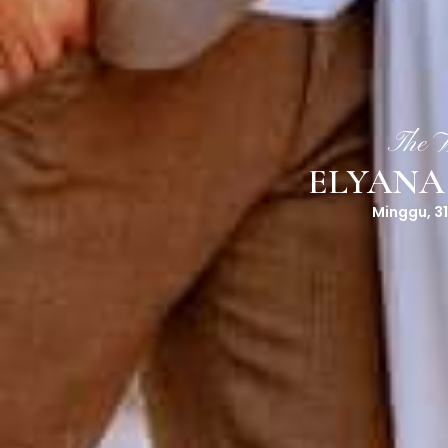
The W
ELYANA
Minggu, 3