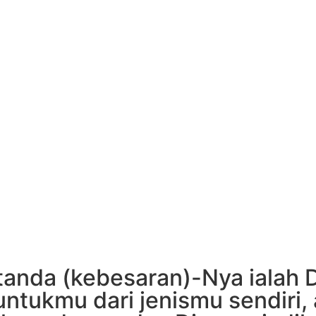
00
00
Hour
Minute
-tanda (kebesaran)-Nya ialah 
tukmu dari jenismu sendiri,