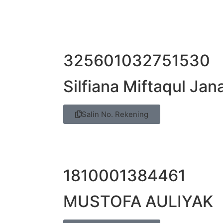
325601032751530
Silfiana Miftaqul Jan
Salin No. Rekening
1810001384461
MUSTOFA AULIYAK