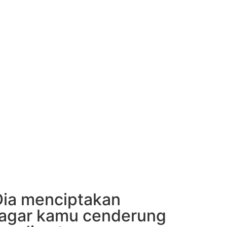
00
Second
Dia menciptakan
 agar kamu cenderung