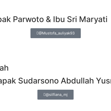
pak Parwoto & Ibu Sri Maryati
@Mustofa_auliyak93
nah
Bapak Sudarsono Abdullah Yusr
@silfiana_mj