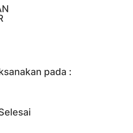
AN
R
aksanakan pada :
Selesai