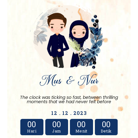
Mus & Nur
The clock was ticking so fast, between thrilling
moments that we had never felt before
12 . 12 . 2023
00
00
00
00
Hari
Jam
Menit
Detik