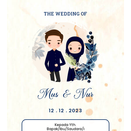
THE WEDDING OF
Mus & Nur
12 . 12 . 2023
Kepada Yth.
Bapak/Ibu/Saudara/i