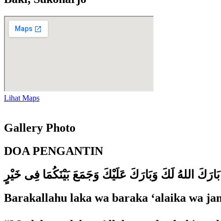
Lihat Maps
Gallery Photo
DOA PENGANTIN
بَارَكَ اللهُ لَكَ وَبَارَكَ عَلَيْكَ وَجَمَعَ بَيْنَكُمَا فِى خَيْرٍ
Barakallahu laka wa baraka ‘alaika wa ja