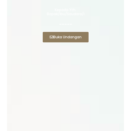
Kepada Yth.
Bapak/Ibu/Saudara/i
-----
Buka Undangan