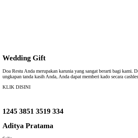
yang kami lalui.
Menuju Pelaminan
Desember 2023
Karena hubungan kami sudah cukup 
yang lebih serius. Tepat pada bulan
akan segera menikah.
Wedding Gift
Doa Restu Anda merupakan karunia yang sangat berarti bagi kami. D
ungkapan tanda kasih Anda, Anda dapat memberi kado secara cashles
KLIK DISINI
1245 3851 3519 334
Aditya Pratama