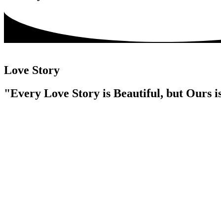
Love Story
"Every Love Story is Beautiful, but Ours 
Awal Bertemu
September 2015
Tahun 2015 Kami dipertemukan saat m
Bandung. Pada saat itu kami hanya be
Awal Hubungan
November 2017
Dua tahun kemudian kami menjadi san
bulan November 2017. Saat ini hubun