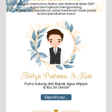
Dengan memohon Ridho dan Rahmat Allah SWT.
Kami bermaksud mengundang
Bapak/Ibu/Saudara/i untuk berkenan hadir pada
acara pernikahan kami
Aditya Pratama, S.Kom
Putra Sulung dari Bapak Agus Wijaya
& Ibu Sri Lestari
@adityapr_