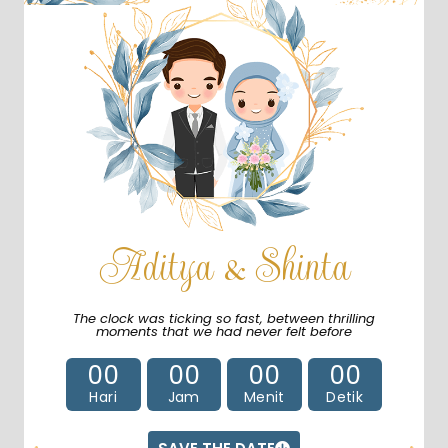
Aditya & Shinta
The clock was ticking so fast, between thrilling
moments that we had never felt before
00
00
00
00
Hari
Jam
Menit
Detik