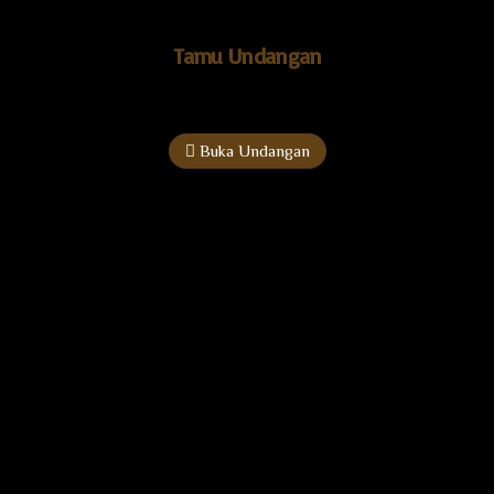
Kepada Yth. Bapak/Ibu/Saudara/i
Tamu Undangan
di Tempat
Buka Undangan