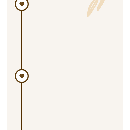
Awal Bert
September 201
Tahun 2015 Kam
menjadi mahas
satu studio da
itu kami hanya
Awal Hubu
November 2017
Dua tahun kem
sangat dekat, h
menyatakan pe
November 2017.
kami sudah 6 t
banyak suka du