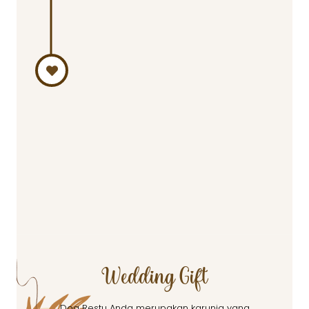
Menuju Pel
Desember 202
Karena hubung
lama, akhirny
untuk membawa
serius. Tepat 
2023 kami mel
lamaran dan k
menikah.
Wedding Gift
Doa Restu Anda merupakan karunia yang