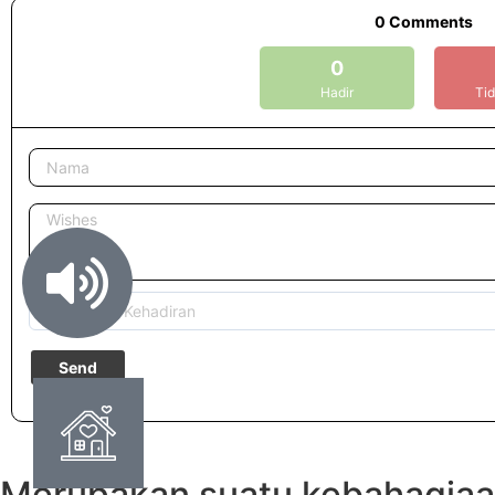
0
Comments
0
Hadir
Tid
Merupakan suatu kebahagiaa