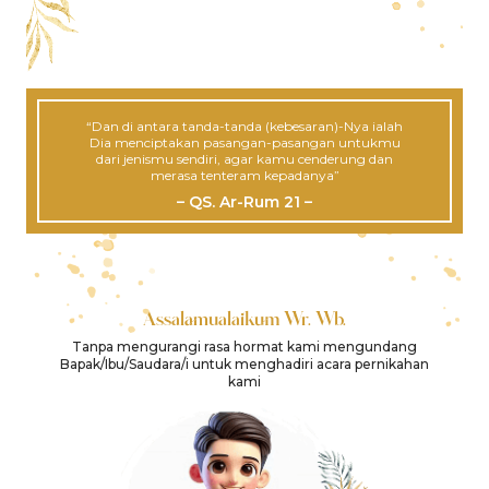
“Dan di antara tanda-tanda (kebesaran)-Nya ialah
Dia menciptakan pasangan-pasangan untukmu
dari jenismu sendiri, agar kamu cenderung dan
merasa tenteram kepadanya”
– QS. Ar-Rum 21 –
Assalamualaikum Wr. Wb.
Tanpa mengurangi rasa hormat kami mengundang
Bapak/Ibu/Saudara/i untuk menghadiri acara pernikahan
kami