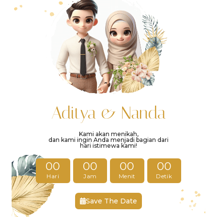
Aditya & Nanda
Kami akan menikah,
dan kami ingin Anda menjadi bagian dari
hari istimewa kami!
00
00
00
00
Hari
Jam
Menit
Detik
Save The Date