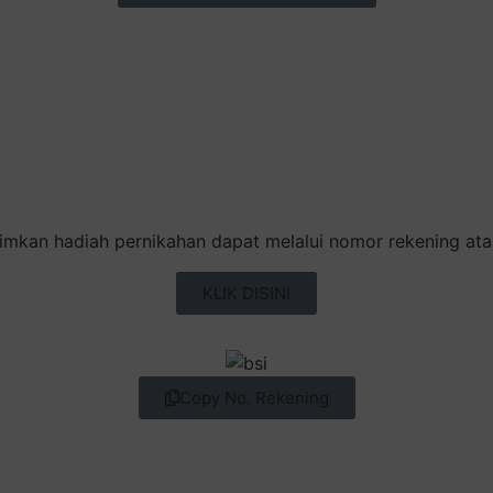
ment~
imkan hadiah pernikahan dapat melalui nomor rekening atau
KLIK DISINI
Copy No. Rekening