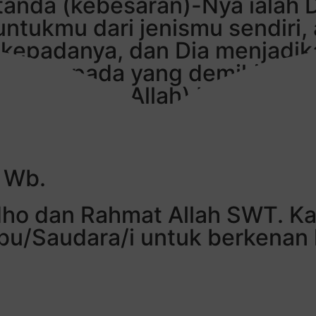
-tanda (kebesaran)-Nya ialah 
tukmu dari jenismu sendiri,
kepadanya, dan Dia menjadik
ngguh, pada yang demikian it
(kebesaran Allah) bagi kaum y
 Wb.
ho dan Rahmat Allah SWT. K
u/Saudara/i untuk berkenan 