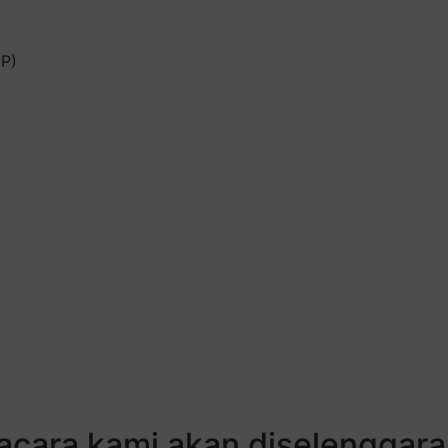
(P)
acara kami akan diselenggara