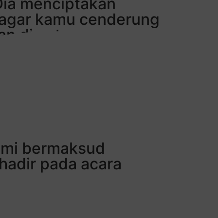
Dia menciptakan
 agar kamu cenderung
an di antaramu rasa
u benar-benar
ang berpikir."
ami bermaksud
hadir pada acara