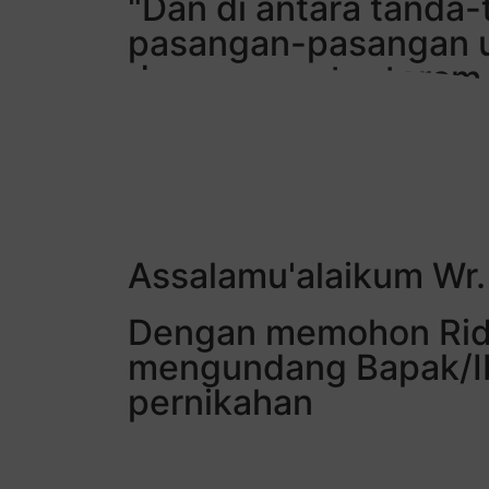
"Dan di antara tanda
pasangan-pasangan un
dan merasa tenteram 
kasih dan sayang. Su
terdapat tanda-tanda 
Assalamu'alaikum Wr.
Dengan memohon Rid
mengundang Bapak/Ib
pernikahan