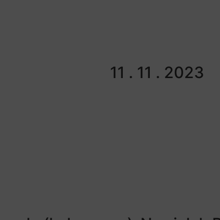
11 . 11 . 2023
00
00
Hours
Minutes