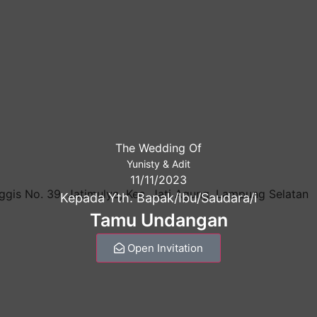
The Wedding Of
Yunisty & Adit
11/11/2023
gis No. 39, Jatimulyo, Kec. Jati Agung, Lampung Selatan
Kepada Yth. Bapak/Ibu/Saudara/i
Tamu Undangan
Open Invitation